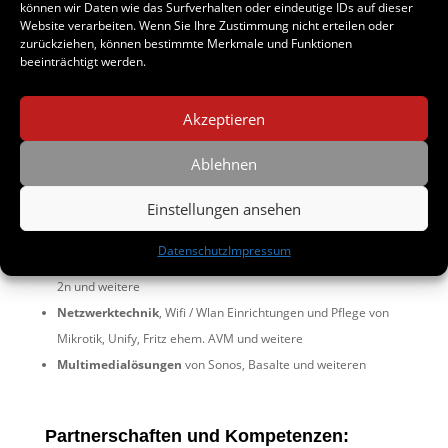
können wir Daten wie das Surfverhalten oder eindeutige IDs auf dieser
Website verarbeiten. Wenn Sie Ihre Zustimmung nicht erteilen oder
zurückziehen, können bestimmte Merkmale und Funktionen
Herstellerunabhängiger KNX Standard
– Beinhaltet auch
beeinträchtigt werden.
EIB, Instabus, i-Bus, usw.
Herstellersysteme
– Busch Jaeger Free@Home
,
Gira One,
Akzeptieren
Loxone und weiteren
Visualisierungen
von Gira HomeServer / FacilityServer, Gira
Ablehnen
X1, Hager Domovea, Cubevision und weiteren
Einstellungen ansehen
Sicherheitssysteme
von Mobotix, Axis, Telenot, Honeywell
und weiteren
Datenschutz
Impressum
Türsprechanlagen
von Gira TKS, Busch Jaeger Welcome IP,
2n und weitere
Netzwerktechnik
, Wifi / Wlan Einrichtungen und Pflege von
Mikrotik, Unify, Fritz ehem. AVM und weitere
Multimedialösungen
von Sonos, Basalte und weiteren
Partnerschaften und Kompetenzen: