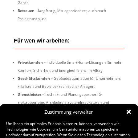
Ganze
Betreuen
– langfristig, lösungsorientiert, auch nach
Projektabschluss
Für wen wir arbeiten:
Privatkunden –
Individuelle SmartHome-Lösungen für mehr
Komfort, Sicherheit und Energieeffizienz im Alltag.
Geschäftskunden –
Gebäudeautomation für Unternehmen,
Filialisten und Betreiber technischer Anlagen.
Dienstleister –
Technik- und Planungspartner für
Elektrobetriebe, Architekten, Systemintegratoren und
Planungsbüros.
Zustimmung verwalten
Um Ihnen ein optimales Erlebnis bieten zu können, verwenden wir
Technologien wie Cookies, um Geräteinformationen zu speichern
Technologien und Systeme:
und/oder darauf zuzugreifen. Wenn Sie diesen Technologien zustimmen,