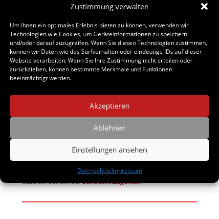
Zustimmung verwalten
Um Ihnen ein optimales Erlebnis bieten zu können, verwenden wir
Technologien wie Cookies, um Geräteinformationen zu speichern
und/oder darauf zuzugreifen. Wenn Sie diesen Technologien zustimmen,
können wir Daten wie das Surfverhalten oder eindeutige IDs auf dieser
Website verarbeiten. Wenn Sie Ihre Zustimmung nicht erteilen oder
zurückziehen, können bestimmte Merkmale und Funktionen
beeinträchtigt werden.
Visitenkarte
Akzeptieren
Ablehnen
Rufen Sie uns anonym an?
Aufgrund täglicher anonymer sog. Cold Calls &
Einstellungen ansehen
Geisteranrufe, haben wir entschieden, anonyme Anrufe
Unternehmensweit zu
blockieren
um uns besser auf Ihre
Datenschutz
Impressum
Anliegen konzentrieren zu können.
Bei Interesse, lesen Sie
dazu ein Bericht der
Bundesnetzagentur
.