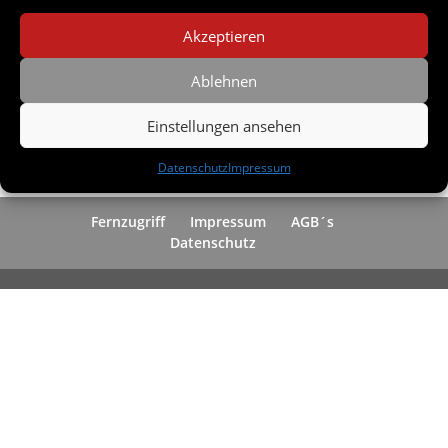
losgehen.
Akzeptieren
Wir möchten Sie einladen, bei den letzten Tests vor
Veröffentlichung mitzuwirken.
Ablehnen
Wenn Sie Interesse haben, tragen Sie sich bitte
HIER
ein.
Vielen Dank.
Einstellungen ansehen
Datenschutz
Impressum
Fernzugriff
Impressum
AGB´s
Datenschutz