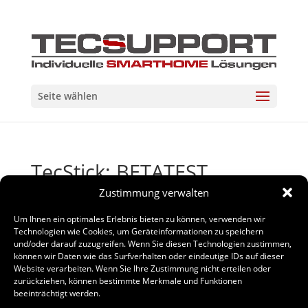
Seite wählen
TecStick; BETATEST
Bewerbung
Zustimmung verwalten
Um Ihnen ein optimales Erlebnis bieten zu können, verwenden wir
von
Benjamin Schneider
|
Jan. 10, 2016
|
News
,
Technologien wie Cookies, um Geräteinformationen zu speichern
TecStick
und/oder darauf zuzugreifen. Wenn Sie diesen Technologien zustimmen,
können wir Daten wie das Surfverhalten oder eindeutige IDs auf dieser
Website verarbeiten. Wenn Sie Ihre Zustimmung nicht erteilen oder
zurückziehen, können bestimmte Merkmale und Funktionen
Bald ist es so weit. Der Betatest kann starten. Die letzten
beeinträchtigt werden.
Kleinigkeiten werden noch umgesetzt und dann kann es