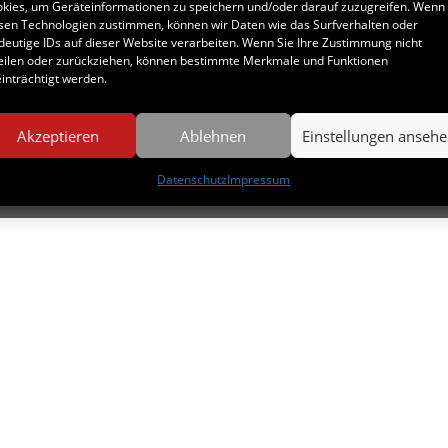
kies, um Geräteinformationen zu speichern und/oder darauf zuzugreifen. Wenn 
sen Technologien zustimmen, können wir Daten wie das Surfverhalten oder
deutige IDs auf dieser Website verarbeiten. Wenn Sie Ihre Zustimmung nicht
eilen oder zurückziehen, können bestimmte Merkmale und Funktionen
inträchtigt werden.
Akzeptieren
Ablehnen
Einstellungen anseh
schutz
Datenschutz
Impressum