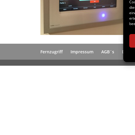
Coo
die
ein
ert
bee
Fernzugriff
Impressum
AGB´s
Daten