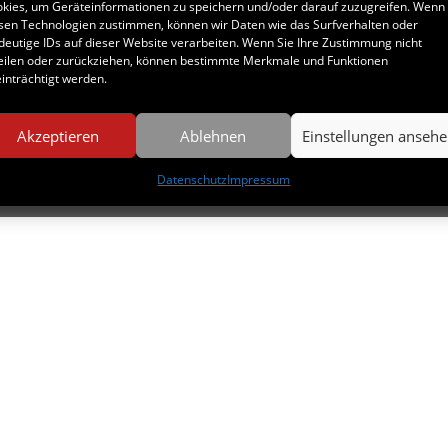
kies, um Geräteinformationen zu speichern und/oder darauf zuzugreifen. Wenn 
sen Technologien zustimmen, können wir Daten wie das Surfverhalten oder
deutige IDs auf dieser Website verarbeiten. Wenn Sie Ihre Zustimmung nicht
eilen oder zurückziehen, können bestimmte Merkmale und Funktionen
inträchtigt werden.
Akzeptieren
Ablehnen
Einstellungen anseh
schutz
Datenschutz
Impressum