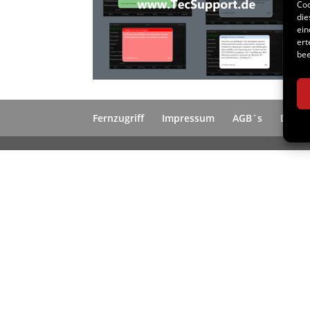
Coo
die
ein
ert
bee
Fernzugriff
Impressum
AGB´s
Daten