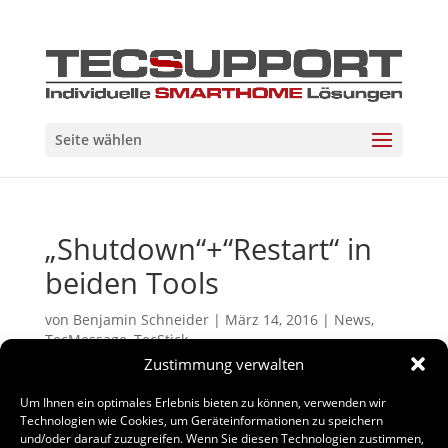
Seite wählen
„Shutdown“+“Restart“ in
beiden Tools
von
Benjamin Schneider
|
März 14, 2016
|
News
,
TecMessage
,
TecStick
Zustimmung verwalten
Um Ihnen ein optimales Erlebnis bieten zu können, verwenden wir
Aufgrund mehrerer Rückmeldungen werden wir zwei
Technologien wie Cookies, um Geräteinformationen zu speichern
zusätzliche Funktionen in beide Tools integrieren.
und/oder darauf zuzugreifen. Wenn Sie diesen Technologien zustimmen,