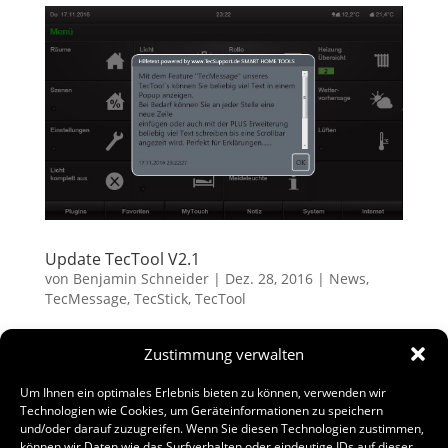
Update TecTool V2.1
von
Benjamin Schneider
|
Dez. 28, 2016
|
News
,
TecMessage
,
TecStick
,
TecTool
Ab sofort steht das TecTool Update V2.1 zum Download bereit.
Zustimmung verwalten
Anbei die wichtigsten Änderungen / Neuerungen. Details zu
Nutzung der neuen Funktionen finden Sie in der Doku.
Um Ihnen ein optimales Erlebnis bieten zu können, verwenden wir
Wiedereinführung des TCP Protokolls. Alle Befehle jetzt auch
Technologien wie Cookies, um Geräteinformationen zu speichern
wieder als TCP nutzbar HTTP...
und/oder darauf zuzugreifen. Wenn Sie diesen Technologien zustimmen,
können wir Daten wie das Surfverhalten oder eindeutige IDs auf dieser