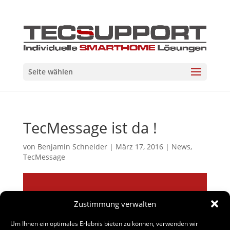
Seite wählen
TecMessage ist da !
von
Benjamin Schneider
|
März 17, 2016
|
News
,
TecMessage
http://www.tecsupport.de/tecmessage/
Zustimmung verwalten
Um Ihnen ein optimales Erlebnis bieten zu können, verwenden wir