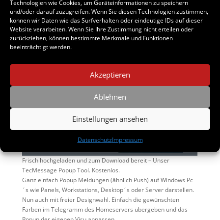
Technologien wie Cookies, um Geräteinformationen zu speichern
und/oder darauf zuzugreifen. Wenn Sie diesen Technologien zustimmen,
können wir Daten wie das Surfverhalten oder eindeutige IDs auf dieser
Website verarbeiten. Wenn Sie Ihre Zustimmung nicht erteilen oder
zurückziehen, können bestimmte Merkmale und Funktionen
beeinträchtigt werden.
Akzeptieren
Ablehnen
Einstellungen ansehen
Datenschutz
Impressum
Frisch hochgeladen und zum Download bereit – Unser
TecMessage Popup Tool. Kostenlos.
Ganz einfach Popup Meldungen (ähnlich Push) auf Windows Pc
´s wie Panels, Workstations, Desktop´s oder Server darstellen.
Nun auch mit freier Designwahl. Einfach die gewünschten
Farben im Telegramm des Homeservers übergeben und das
Popup der eigenen Visu anpassen.