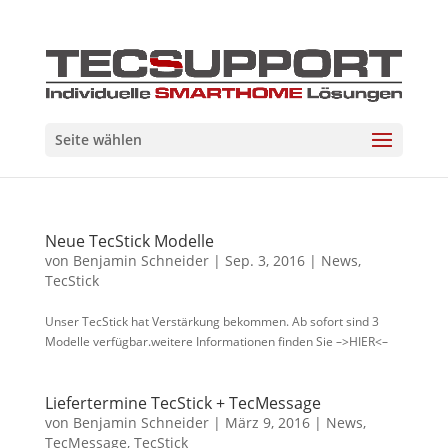
Seite wählen
Neue TecStick Modelle
von
Benjamin Schneider
|
Sep. 3, 2016
|
News
,
TecStick
Unser TecStick hat Verstärkung bekommen. Ab sofort sind 3
Modelle verfügbar.weitere Informationen finden Sie –>HIER<–
Liefertermine TecStick + TecMessage
von
Benjamin Schneider
|
März 9, 2016
|
News
,
TecMessage
,
TecStick