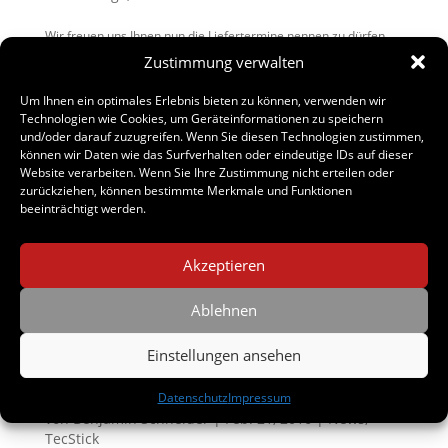
Wir freuen uns Ihnen nun die Liefertermine nennen zu dürfen.
Ab sofort kann unser TecStick vorbestellt werden. Die
Zustimmung verwalten
Auslieferung startet am 26.03.2016 Das TecMessage Popup
Tool wird kostenfrei ab dem 18.03.2016 zum Download
Um Ihnen ein optimales Erlebnis bieten zu können, verwenden wir
freigegeben. Kurze Zusammenfassung: Der...
Technologien wie Cookies, um Geräteinformationen zu speichern
und/oder darauf zuzugreifen. Wenn Sie diesen Technologien zustimmen,
können wir Daten wie das Surfverhalten oder eindeutige IDs auf dieser
Website verarbeiten. Wenn Sie Ihre Zustimmung nicht erteilen oder
Neues Produkt in Arbeit „TecMessage“
zurückziehen, können bestimmte Merkmale und Funktionen
von
Benjamin Schneider
|
Feb. 28, 2016
|
News
,
beeinträchtigt werden.
TecMessage
Als nächstes ergänzen wir den TecStick noch in der Betaphase
Akzeptieren
um neue Funktionen und werden diese auch als separates
KOSTENFREIES Tool zur Verfügung stellen. TecMessage ist ein
Ablehnen
Tool welches auf allen Windowsbasierenden Pc´s ab XP
installiert werden kann. Über Befehle...
Einstellungen ansehen
TecStick; Betatest beginnt
Datenschutz
Impressum
von
Benjamin Schneider
|
Feb. 21, 2016
|
News
,
TecStick